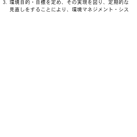
環境目的・目標を定め、その実現を図り、定期的な
見直しをすることにより、環境マネジメント・シス
テムの継続的改善を推進し、資源の有効活用に努め
る。
令和 5年11月 1日
代表取締役社長 岡田 卓也
本社〒463-0002名古屋市守山区大字中志段味字西原2813
電話(052)736-0428 FAX(052)736-0423